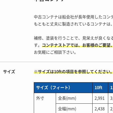
中古コンテナは船会社が長年使用したコン
もともと丈夫に製造されているコンテナは
補修、塗装を行うことで、見栄えが良くな
す。
コンテナストアでは、お客様のご要望
お気軽にご相談下さい。
サイズ
※サイズは10ftの項目を参照してください
サイズ（フィート）
10ft
1
外寸
全長(mm)
2,991
3
全幅(mm)
2,438
2