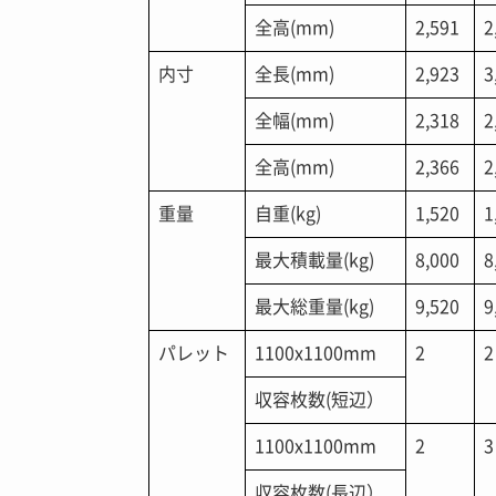
全高(mm)
2,591
2
内寸
全長(mm)
2,923
3
全幅(mm)
2,318
2
全高(mm)
2,366
2
重量
自重(kg)
1,520
1
最大積載量(kg)
8,000
8
最大総重量(kg)
9,520
9
パレット
1100x1100mm
2
2
収容枚数(短辺）
1100x1100mm
2
3
収容枚数(長辺）