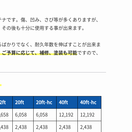
テナです。傷、凹み、さび等が多くありますが、
、その後も十分に使用する事が出来ます。
るばかりでなく、耐久年数を伸ばすことが出来ま
、ご予算に応じて、補修、塗装も可能
ですので、
。
2ft
20ft
20ft-hc
40ft
40ft-hc
,658
6,058
6,058
12,192
12,192
,438
2,438
2,438
2,438
2,438