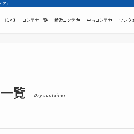
トア」
HOME
コンテナ一覧
新造コンテナ
中古コンテナ
ワンウ
品一覧
– Dry container –