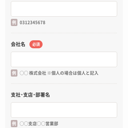
例
0312345678
会社名
必須
例
◯◯ 株式会社 ※個人の場合は個人と記入
支社･支店･部署名
例
◯◯支店◯◯営業部